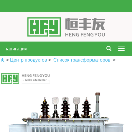
навигация
нави
主页
>
Центр продуктов
>
Список трансформаторов
>