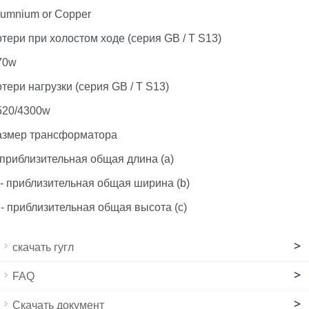
lumnium or Copper
отери при холостом ходе (серия GB / T S13)
70w
отери нагрузки (серия GB / T S13)
520/4300w
азмер трансформатора
 приблизительная общая длина (a)
 - приблизительная общая ширина (b)
 - приблизительная общая высота (c)
>
скачать гугл
>
FAQ
>
Скачать документ