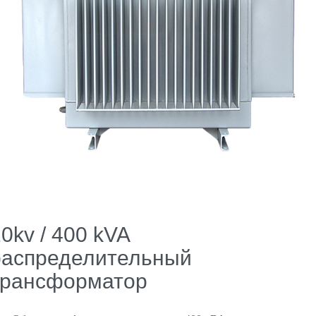
0kv / 400 kVA
распределительный
трансформатор