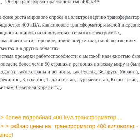
、Обзор трансформатора мощностью 400 кВА
а фоне роста мирового спроса на электроэнергию трансформато
ощностью 400 кВА, как силовые трансформаторы малой и средн
щности, широко используются в сельских электросетях,
ромышленности, торговле, новой энергетике, на общественных
ъектах и в других областях.
истема проверки работоспособности с высокой надежностью бы
оведена более чем в 50 странах и регионах по всему миру и был
одана в такие страны и регионы, как Россия, Беларусь, Украина,
бекистан, Казахстан, Таджикистан, Туркменистан, Кыргызстан,
етнам, Северная Корея и т.д.
 >
более подробная 400 kVA трансформатор ...
 > > сейчас цены на трансформатор 400 киловольт -
мпер!