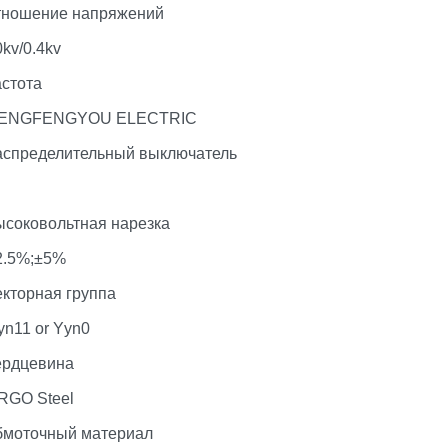
тношение напряжений
0kv/0.4kv
астота
ENGFENGYOU ELECTRIC
аспределительный выключатель
ысоковольтная нарезка
2.5%;±5%
екторная группа
yn11 or Yyn0
ердцевина
RGO Steel
бмоточный материал