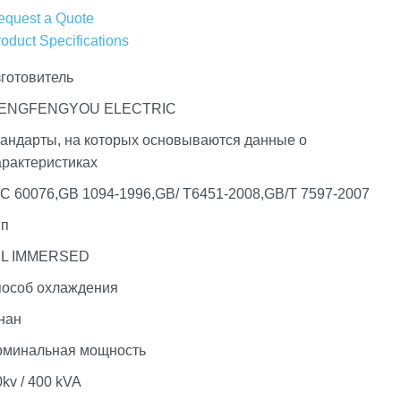
equest a Quote
oduct Specifications
зготовитель
ENGFENGYOU ELECTRIC
тандарты, на которых основываются данные о
арактеристиках
EC 60076,GB 1094-1996,GB/ T6451-2008,GB/T 7597-2007
ип
IL IMMERSED
пособ охлаждения
нан
оминальная мощность
0kv / 400 kVA